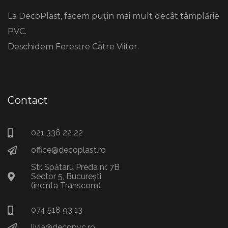
La DecoPlast, facem puțin mai mult decât tâmplărie
PVC.
Deschidem Ferestre Către Viitor.
Contact
021 336 22 22
office@decoplast.ro
Str. Spătaru Preda nr. 7B
Sector 5, București
(incinta Transcom)
074 518 93 13
livia@decopvc.ro