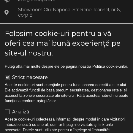
Showroom Cluj Napoca, Str. Rene Jeannel, nr. 8,
corp B
Folosim cookie-uri pentru a vă
Gama de produse
oferi cea mai bună experiență pe
site-ul nostru.
Gama DecoSpatio
Gama DecoSensio
Puteți afla mai multe despre ele pe pagina noastră
Politica cookie-urilor
.
Gama DecoVisio
Strict necesare
Aceste cookie-uri sunt esențiale pentru funcționarea corectă a site-ului.
Gama DecoVitrio
Ele activează funcții de bază precum securitatea, gestionarea rețelei și
accesul la zonele securizate ale site-ului. Fără acestea, site-ul nu poate
funcționa conform așteptărilor.
Utile
Analiză
Aceste cookie-uri colectează informații despre modul în care vizitatorii
interacționează cu site-ul, cum ar fi paginile vizitate și link-urile
Politica de confidentialitate
accesate. Datele sunt utilizate pentru a înțelege și îmbunătăți