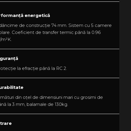
rformanță energetică
dâncime de construcție 74 mm. Sistem cu 5 camere
olare. Coeficient de transfer termic până la 0.96
/m²K.
iguranță
otecție la efracție până la RC 2.
urabilitate
mături din oțel de dimensiuni mari cu grosimi de
ână la 3 mm, balamale de 130kg.
itrare