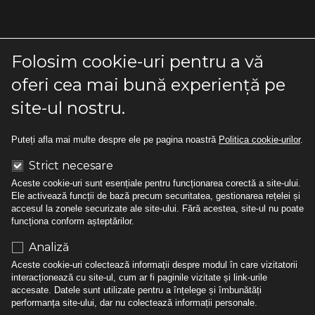
Folosim cookie-uri pentru a vă
Contact
oferi cea mai bună experiență pe
site-ul nostru.
021 336 22 22
office@decoplast.ro
Puteți afla mai multe despre ele pe pagina noastră
Politica cookie-urilor
.
Str. Spătaru Preda nr. 7B
Strict necesare
Sector 5, București
Aceste cookie-uri sunt esențiale pentru funcționarea corectă a site-ului.
(incinta Transcom)
Ele activează funcții de bază precum securitatea, gestionarea rețelei și
accesul la zonele securizate ale site-ului. Fără acestea, site-ul nu poate
074 518 93 13
funcționa conform așteptărilor.
livia@decopvc.ro
Analiză
Aceste cookie-uri colectează informații despre modul în care vizitatorii
Showroom Cluj Napoca, Str. Rene Jeannel, nr. 8,
interacționează cu site-ul, cum ar fi paginile vizitate și link-urile
corp B
accesate. Datele sunt utilizate pentru a înțelege și îmbunătăți
performanța site-ului, dar nu colectează informații personale.