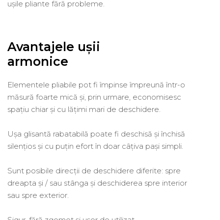
ușile pliante fără probleme.
Avantajele ușii
armonice
Elementele pliabile pot fi împinse împreună într-o
măsură foarte mică și, prin urmare, economisesc
spațiu chiar și cu lățimi mari de deschidere.
Ușa glisantă rabatabilă poate fi deschisă și închisă
silențios și cu puțin efort în doar câțiva pași simpli.
Sunt posibile direcții de deschidere diferite: spre
dreapta și / sau stânga și deschiderea spre interior
sau spre exterior.
Sigur, fără zgomot și ușor de utilizat.