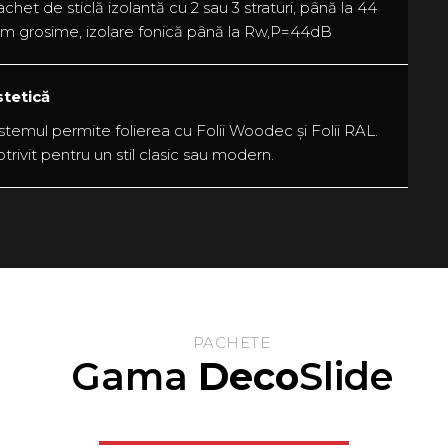
chet de sticlă izolantă cu 2 sau 3 straturi, până la 44
m grosime, izolare fonică până la Rw,P=44dB
stetică
stemul permite folierea cu Folii Woodec și Folii RAL.
trivit pentru un stil clasic sau modern.
PACHETE
Gama
Deco
Slide