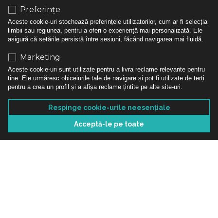
Gama de produse
Preferințe
Aceste cookie-uri stochează preferințele utilizatorilor, cum ar fi selecția
limbii sau regiunea, pentru a oferi o experiență mai personalizată. Ele
asigură că setările persistă între sesiuni, făcând navigarea mai fluidă.
Gama DecoSpatio
Marketing
Gama DecoSensio
Aceste cookie-uri sunt utilizate pentru a livra reclame relevante pentru
Gama DecoVisio
tine. Ele urmăresc obiceiurile tale de navigare și pot fi utilizate de terți
pentru a crea un profil și a afișa reclame țintite pe alte site-uri.
Gama DecoVitrio
Respinge cookie-urile neesențiale
Acceptă-le pe toate
Utile
Politica de confidentialitate
Politica de cookie-uri
Termeni si conditii