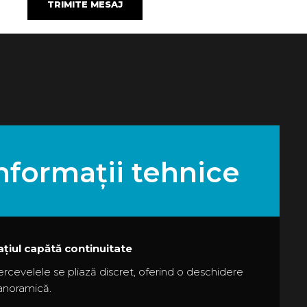
nformații tehnice
țiul capătă continuitate
rcevelele se pliază discret, oferind o deschidere
anoramică.