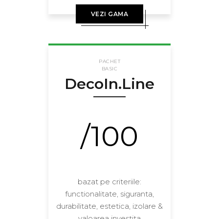
VEZI GAMA
PACHET
BASIC
DecoIn.Line
/100
bazat pe criteriile:
functionalitate, siguranta,
durabilitate, estetica, izolare &
valoarea investita