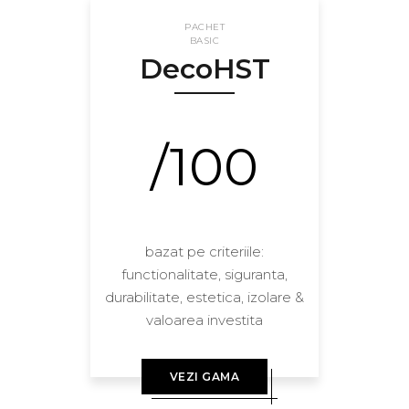
PACHET
BASIC
DecoHST
/100
bazat pe criteriile:
functionalitate, siguranta,
durabilitate, estetica, izolare &
valoarea investita
VEZI GAMA