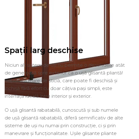
Spații larg deschise
Niciun alt sistem de uși nu permite o deschidere atât
de generoasă spre exterior ca o ușă glisantă pliantă!
Suprafața mare de sticlă, care poate fi deschisă și
închisă fără efort cu doar câțiva pași simpli, este
interfața ideală între interior și exterior.
O ușă glisantă rabatabilă, cunoscută și sub numele
de ușă glisantă rabatabilă, diferă semnificativ de alte
sisteme de uși nu numai prin construcție, ci și prin
manevrare și funcționalitate. Ușile glisante pliante