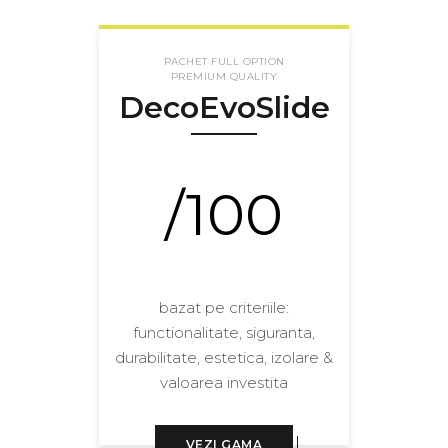
PACHET FULL OPTION
PREMIUM QUALITY
DecoEvoSlide
/100
bazat pe criteriile:
functionalitate, siguranta,
durabilitate, estetica, izolare &
valoarea investita
VEZI GAMA