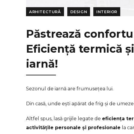
ARHITECTURĂ
DESIGN
INTERIOR
Păstrează confortul
Eficiență termică ș
iarnă!
Sezonul de iarnă are frumusețea lui.
Din casă, unde ești apărat de frig și de umezea
Altfel spus, lasă grijile legate de
eficiența te
activitățile personale și profesionale
la car