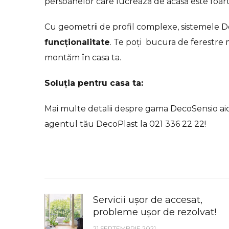
persoanelor care lucrează de acasă este foar
Cu geometrii de profil complexe, sistemele 
funcționalitate
. Te poți bucura de ferestre 
montăm în casa ta.
Soluția pentru casa ta:
Mai multe detalii despre gama DecoSensio
aic
agentul tău DecoPlast la 021 336 22 22!
Servicii ușor de accesat,
probleme ușor de rezolvat!
21 SEPTEMBRIE 2021