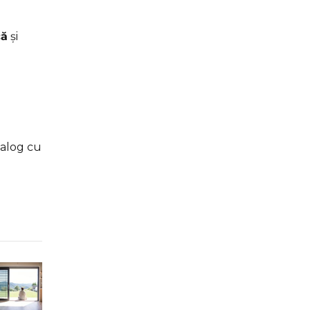
că
și
dialog cu