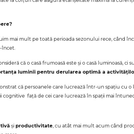
ate la colțuri care asigură etanșeitate maximă la curenți
pere?
uim mai mult pe toată perioada sezonului rece, când înc
-încet.
consideră că o casă frumoasă este și o casă luminoasă, ci s
rtanța luminii pentru derularea optimă a activitățilo
monstrat că persoanele care lucrează într-un spațiu cu o
 cognitive față de cei care lucrează în spații mai întune
tivă
și
productivitate
, cu atât mai mult acum când pro