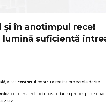
 și în anotimpul rece!
i lumină suficientă într
lă, ai tot
confortul
pentru a realiza proiectele dorite.
rmică
pe seama echipei noastre, iar tu preocupă-te doar
e visezi.