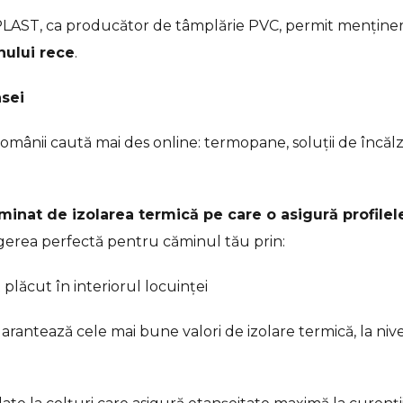
ECOPLAST, ca producător de tâmplărie PVC, permit menține
nului rece
.
asei
românii caută mai des online: termopane, soluții de încălzi
minat de izolarea termică pe care o asigură profilel
gerea perfectă pentru căminul tău prin:
 plăcut în interiorul locuinței
arantează cele mai bune valori de izolare termică, la niv