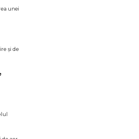
rea unei
re și de
e
elul