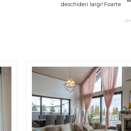
deschideri largi! Foarte
23 