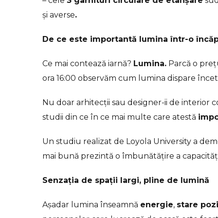
– cele
3 garnituri circulare de etanșare
sud
și averse
.
De ce este importantă lumina într-o încă
Ce mai contează iarnă?
Lumina.
Parcă o preț
ora 16:00 observăm cum lumina dispare încet
Nu doar arhitecții sau designer-ii de interior 
studii din ce în ce mai multe care atestă
impo
Un studiu realizat de Loyola University a de
mai bună prezintă o îmbunătățire a capacității
Senzația de spații largi, pline de lumină
Așadar lumina înseamnă
energie
,
stare pozi