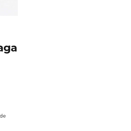
eaga
 de