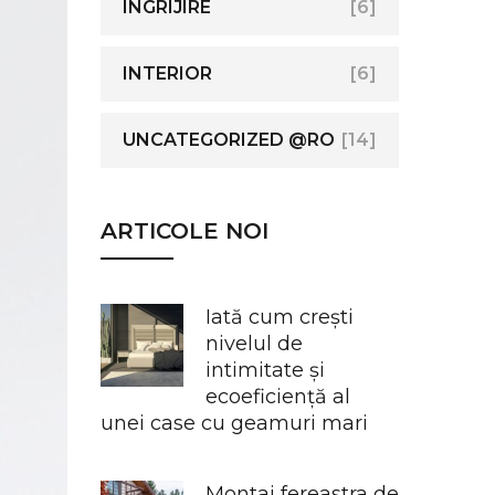
INGRIJIRE
[6]
INTERIOR
[6]
UNCATEGORIZED @RO
[14]
ARTICOLE NOI
Iată cum crești
nivelul de
intimitate și
ecoeficiență al
unei case cu geamuri mari
Montaj fereastra de