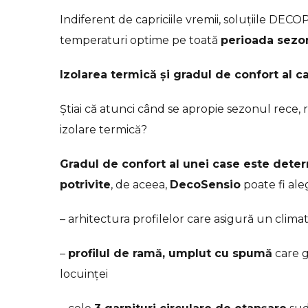
Indiferent de capriciile vremii, soluțiile D
temperaturi optime pe toată
perioada sezo
Izolarea termică și gradul de confort al c
Știai că atunci când se apropie sezonul rece, 
izolare termică?
Gradul de confort al unei case este deter
potrivite
, de aceea,
DecoSensio
poate fi ale
– arhitectura profilelor care asigură un climat
–
profilul de ramă, umplut cu spumă
care g
locuinței