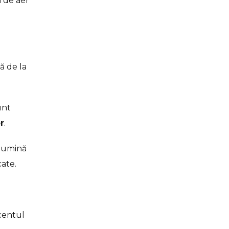
i de aer
ă de la
unt
r
.
 lumină
cate.
centul